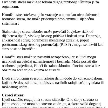
Ova vrsta stresa razvija se tokom dugog razdoblja i štetnija je za
organizam.
Hronični stres otežava tijelu vraćanje u normalan nivo aktivnosti
hormona stresa, što može pridonijeti problemima u sljedećim
sistemima :
Stalno stanje stresa također može povećati čovjekov rizik od
dijabetesa tipa 2, visokog krvnog pritiska i bolesti srca. Depresija,
anksioznost i drugi poremećaji mentalnog zdravlja, poput
posttraumatskog stresnog poremećaja (PTSP) , mogu se razviti kad
stres postane hroničan.
Hronični stres može se nastaviti nezapaženo, jer se ljudi mogu
naviknuti na osjećaj uznemirenosti i beznađa. Može postati dio
osobnosti pojedinca, čineći ih stalno sklonim učincima stresa bez
obzira na scenarije s kojima se susreću.
Ljudi s hroničnim stresom rizikuju da im dođe do konačnog sloma
koji može dovesti do samoubistva, nasilnih radnji, srčanog udara ili
moždanog udara .
Uzroci stresa:
Ljudi različito reaguju na stresne situacije. Ono što je stresno za
jednu osobu, ne mora biti stresno za drugu, a skoro svaki događaj