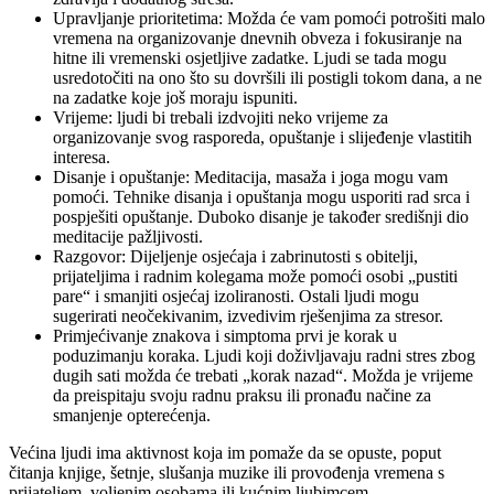
Upravljanje prioritetima: Možda će vam pomoći potrošiti malo
vremena na organizovanje dnevnih obveza i fokusiranje na
hitne ili vremenski osjetljive zadatke. Ljudi se tada mogu
usredotočiti na ono što su dovršili ili postigli tokom dana, a ne
na zadatke koje još moraju ispuniti.
Vrijeme: ljudi bi trebali izdvojiti neko vrijeme za
organizovanje svog rasporeda, opuštanje i slijeđenje vlastitih
interesa.
Disanje i opuštanje: Meditacija, masaža i joga mogu vam
pomoći. Tehnike disanja i opuštanja mogu usporiti rad srca i
pospješiti opuštanje. Duboko disanje je također središnji dio
meditacije pažljivosti.
Razgovor: Dijeljenje osjećaja i zabrinutosti s obitelji,
prijateljima i radnim kolegama može pomoći osobi „pustiti
pare“ i smanjiti osjećaj izoliranosti. Ostali ljudi mogu
sugerirati neočekivanim, izvedivim rješenjima za stresor.
Primjećivanje znakova i simptoma prvi je korak u
poduzimanju koraka. Ljudi koji doživljavaju radni stres zbog
dugih sati možda će trebati „korak nazad“. Možda je vrijeme
da preispitaju svoju radnu praksu ili pronađu načine za
smanjenje opterećenja.
Većina ljudi ima aktivnost koja im pomaže da se opuste, poput
čitanja knjige, šetnje, slušanja muzike ili provođenja vremena s
prijateljem, voljenim osobama ili kućnim ljubimcem.