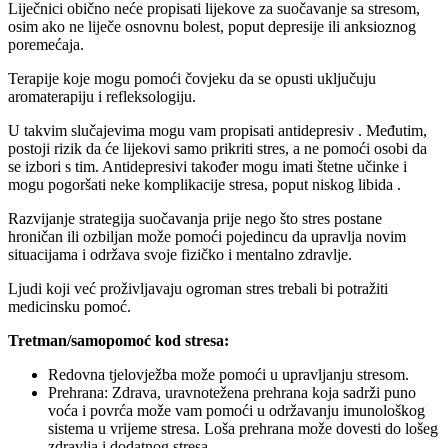
Liječnici obično neće propisati lijekove za suočavanje sa stresom,
osim ako ne liječe osnovnu bolest, poput depresije ili anksioznog
poremećaja.
Terapije koje mogu pomoći čovjeku da se opusti uključuju
aromaterapiju i refleksologiju.
U takvim slučajevima mogu vam propisati antidepresiv . Međutim,
postoji rizik da će lijekovi samo prikriti stres, a ne pomoći osobi da
se izbori s tim. Antidepresivi također mogu imati štetne učinke i
mogu pogoršati neke komplikacije stresa, poput niskog libida .
Razvijanje strategija suočavanja prije nego što stres postane
hroničan ili ozbiljan može pomoći pojedincu da upravlja novim
situacijama i održava svoje fizičko i mentalno zdravlje.
Ljudi koji već proživljavaju ogroman stres trebali bi potražiti
medicinsku pomoć.
Tretman/samopomoć kod stresa:
Redovna tjelovježba može pomoći u upravljanju stresom.
Prehrana: Zdrava, uravnotežena prehrana koja sadrži puno
voća i povrća može vam pomoći u održavanju imunološkog
sistema u vrijeme stresa. Loša prehrana može dovesti do lošeg
zdravlja i dodatnog stresa.