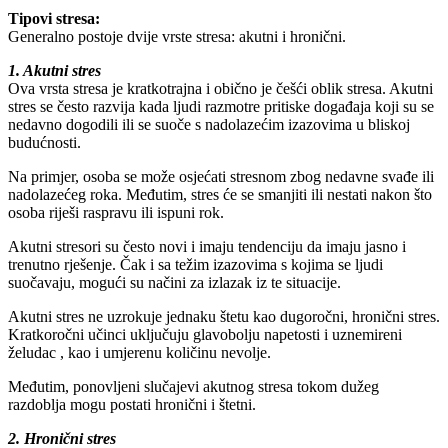
Tipovi stresa:
Generalno postoje dvije vrste stresa: akutni i hronični.
1. Akutni stres
Ova vrsta stresa je kratkotrajna i obično je češći oblik stresa. Akutni
stres se često razvija kada ljudi razmotre pritiske događaja koji su se
nedavno dogodili ili se suoče s nadolazećim izazovima u bliskoj
budućnosti.
Na primjer, osoba se može osjećati stresnom zbog nedavne svađe ili
nadolazećeg roka. Međutim, stres će se smanjiti ili nestati nakon što
osoba riješi raspravu ili ispuni rok.
Akutni stresori su često novi i imaju tendenciju da imaju jasno i
trenutno rješenje. Čak i sa težim izazovima s kojima se ljudi
suočavaju, mogući su načini za izlazak iz te situacije.
Akutni stres ne uzrokuje jednaku štetu kao dugoročni, hronični stres.
Kratkoročni učinci uključuju glavobolju napetosti i uznemireni
želudac , kao i umjerenu količinu nevolje.
Međutim, ponovljeni slučajevi akutnog stresa tokom dužeg
razdoblja mogu postati hronični i štetni.
2. Hronični stres