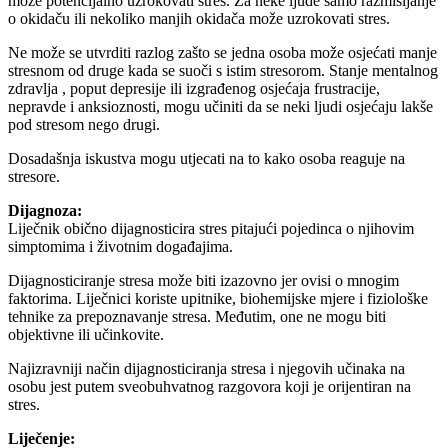
može potencijalno uzrokovati stres. Za neke ljude samo razmišljanje
o okidaču ili nekoliko manjih okidača može uzrokovati stres.
Ne može se utvrditi razlog zašto se jedna osoba može osjećati manje
stresnom od druge kada se suoči s istim stresorom. Stanje mentalnog
zdravlja , poput depresije ili izgrađenog osjećaja frustracije,
nepravde i anksioznosti, mogu učiniti da se neki ljudi osjećaju lakše
pod stresom nego drugi.
Dosadašnja iskustva mogu utjecati na to kako osoba reaguje na
stresore.
Dijagnoza:
Liječnik obično dijagnosticira stres pitajući pojedinca o njihovim
simptomima i životnim događajima.
Dijagnosticiranje stresa može biti izazovno jer ovisi o mnogim
faktorima. Liječnici koriste upitnike, biohemijske mjere i fiziološke
tehnike za prepoznavanje stresa. Međutim, one ne mogu biti
objektivne ili učinkovite.
Najizravniji način dijagnosticiranja stresa i njegovih učinaka na
osobu jest putem sveobuhvatnog razgovora koji je orijentiran na
stres.
Liječenje: