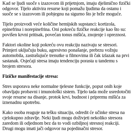
Kad se ljudi suoče s izazovom ili prijetnjom, imaju djelimično fizički
odgovor. Tijelo aktivira resurse koji pomažu ljudima da ostanu i
suoče se s izazovom ili pobjegnu na sigurno što je brže moguće.
Tijelo proizvodi veće količine hemijskih supstanci: kortizola,
epinefrina i norepinefrina. Oni pokreću fizičke reakcije kao što su:
povišen krvni pritisak, povećan tonus mišića, znojenje i opreznost.
Faktori okoline koji pokreću ovu reakciju nazivaju se stresori.
Primjeri uključuju buku, agresivno ponašanje, prebrzu vožnju
automobila, zastrašujuće trenutke u filmovima ili čak izlazak na prvi
sastanak. Osjećaji stresa imaju tendenciju porasta u tandemu s
brojem stresora.
Fizičke manifestacije stresa:
Stres usporava neke normalne tjelesne funkcije, poput onih koje
obavljaju probavni i imunološki sistem. Tijelo tada može usredotočiti
svoje resurse na disanje, protok krvi, budnost i pripremu mišića za
iznenadnu upotrebu.
Kako osoba reaguje na tešku situaciju, odredit će učinke stresa na
cjelokupno zdravlje. Neki ljudi mogu doživjeti nekoliko stresora
zaredom ili odjednom bez da to vodi ozbiljnoj stresnoj reakciji.
Drugi mogu imati jači odgovor na pojedinačni stresor.