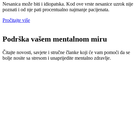
Nesanica može biti i idiopatska. Kod ove vrste nesanice uzrok nije
poznati i od nje pati procentualno najmanje pacijenata.
Pročitajte više
Podrška vašem mentalnom miru
Čitajte novosti, savjete i stručne članke koji će vam pomoći da se
bolje nosite sa stresom i unaprijedite mentalno zdravlje.
Nesanica
Nesanica i poremećaji sna
Nesanica i poremećaj spavanja Nesanica je poremećaj koji
karakteriše nezadovoljavajući san, a može se manifestovati
Pročitajte više »
31 Maja, 2026
Stres