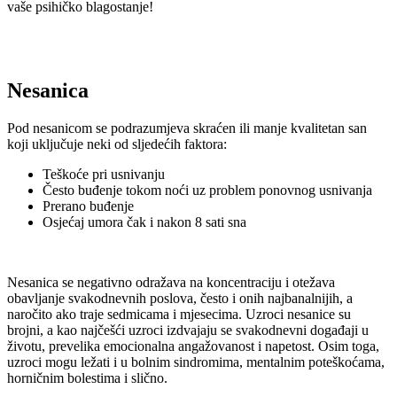
vaše psihičko blagostanje!
Nesanica
Pod nesanicom se podrazumjeva skraćen ili manje kvalitetan san
koji uključuje neki od sljedećih faktora:
Teškoće pri usnivanju
Često buđenje tokom noći uz problem ponovnog usnivanja
Prerano buđenje
Osjećaj umora čak i nakon 8 sati sna
Nesanica se negativno odražava na koncentraciju i otežava
obavljanje svakodnevnih poslova, često i onih najbanalnijih, a
naročito ako traje sedmicama i mjesecima. Uzroci nesanice su
brojni, a kao najčešći uzroci izdvajaju se svakodnevni događaji u
životu, prevelika emocionalna angažovanost i napetost. Osim toga,
uzroci mogu ležati i u bolnim sindromima, mentalnim poteškoćama,
horničnim bolestima i slično.