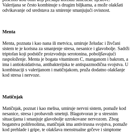
Valerijana se često kombinuje s drugim biljkama, a može olakšati
odvikavanje od sredstava za smirenje smanjujući ovisnost.
Menta
Menta, poznata i kao nana ili metvica, umiruje želudac i živčani
sistem te je korisna za smanjenje stresa, nesanice i glavobolje. Sadrži
triptofan koji podstiče proizvodnju serotonina, poboljšavajući
raspoloženje. Menta je bogata vitaminom C, manganom i bakrom, a
ima i antioksidativna, antibakterijska te antispazmodična svojstva. U
kombinaciji s valerijanom i matičnjakom, pruža dodatno olakšanje
kod stresa i nervoze.
Matičnjak
Matičnjak, poznat i kao melisa, umiruje nervni sistem, pomaže kod
nesanice, stresa i probavnih smetnji. Blagotvoran je u stresnim
situacijama i smanjuje glavobolje uzrokovane nervozom. Zbog
bogatstva polifenolima, matičnjak ima antivirusna svojstva, pomaže
kod prehlade i gripe, te olakšava menstrualne grčeve i simptome