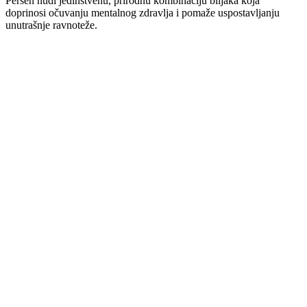
Persen nudi jedinstvenu, prirodnu kombinaciju biljaka koja
doprinosi očuvanju mentalnog zdravlja i pomaže uspostavljanju
unutrašnje ravnoteže.