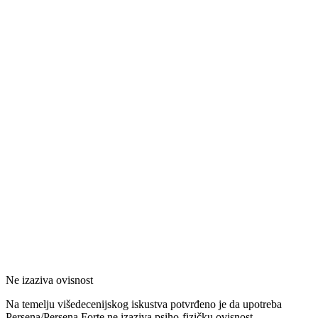
Ne izaziva ovisnost
Na temelju višedecenijskog iskustva potvrđeno je da upotreba
Persena/Persena Forte ne izaziva psiho-fizičku ovisnost.