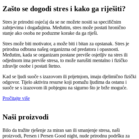
Zašto se dogodi stres i kako ga riješiti?
Stres je prirodni osjećaj da se ne možete nositi sa specifičnim
zahtjevima i događajima. Međutim, stres može postati hronično
stanje ako osoba ne poduzme korake da ga riješi.
Stres može biti motivator, a može biti i bitan za opstanak. Stres je
prirodna odbrana našeg organizma od predatora i opasnosti.
Međutim, kada se organizam postane previše osjetljiv na stres ili
odjednom ima previše stresa, to može narušiti mentalno i fizičko
zdravlje osobe i postati štetno.
Kad se ljudi suoče s izazovom ili prijetnjom, imaju djelimično fizički
odgovor. Tijelo aktivira resurse koji pomažu ljudima da ostanu i
suoče se s izazovom ili pobjegnu na sigurno što je brže moguće.
Pročitajte više
Naši proizvodi
Bilo da tražite rješenje za miran san ili smanjenje stresa, naši
proizvodi, Persen i Persen Good night, nude prirodnu podršku za