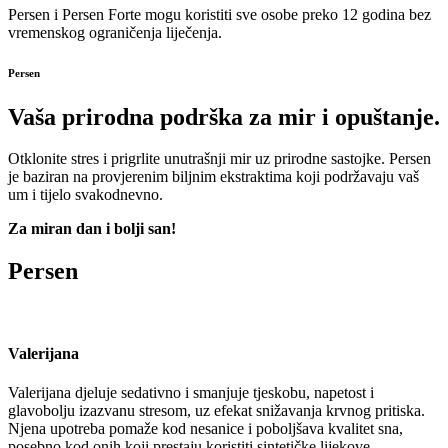
Persen i Persen Forte mogu koristiti sve osobe preko 12 godina bez
vremenskog ograničenja liječenja.
Persen
Vaša prirodna podrška za mir i opuštanje.
Otklonite stres i prigrlite unutrašnji mir uz prirodne sastojke. Persen
je baziran na provjerenim biljnim ekstraktima koji podržavaju vaš
um i tijelo svakodnevno.
Za miran dan i bolji san!
Persen
Valerijana
Valerijana djeluje sedativno i smanjuje tjeskobu, napetost i
glavobolju izazvanu stresom, uz efekat snižavanja krvnog pritiska.
Njena upotreba pomaže kod nesanice i poboljšava kvalitet sna,
posebno kod onih koji prestaju koristiti sintetičke lijekove.