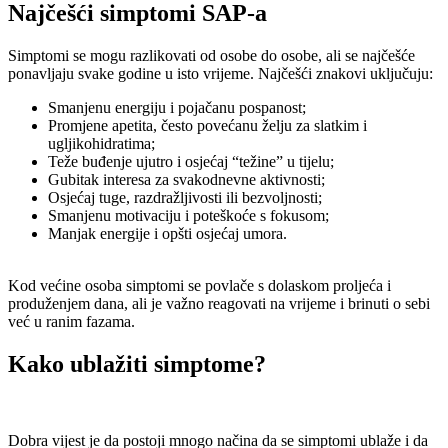
Najčešći simptomi SAP-a
Simptomi se mogu razlikovati od osobe do osobe, ali se najčešće
ponavljaju svake godine u isto vrijeme. Najčešći znakovi uključuju:
Smanjenu energiju i pojačanu pospanost;
Promjene apetita, često povećanu želju za slatkim i
ugljikohidratima;
Teže buđenje ujutro i osjećaj “težine” u tijelu;
Gubitak interesa za svakodnevne aktivnosti;
Osjećaj tuge, razdražljivosti ili bezvoljnosti;
Smanjenu motivaciju i poteškoće s fokusom;
Manjak energije i opšti osjećaj umora.
Kod većine osoba simptomi se povlače s dolaskom proljeća i
produženjem dana, ali je važno reagovati na vrijeme i brinuti o sebi
već u ranim fazama.
Kako ublažiti simptome?
Dobra vijest je da postoji mnogo načina da se simptomi ublaže i da