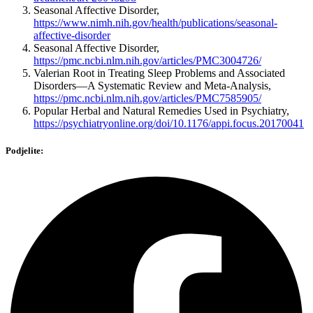
Seasonal Affective Disorder,
https://www.nimh.nih.gov/health/publications/seasonal-
affective-disorder
Seasonal Affective Disorder,
https://pmc.ncbi.nlm.nih.gov/articles/PMC3004726/
Valerian Root in Treating Sleep Problems and Associated
Disorders—A Systematic Review and Meta-Analysis,
https://pmc.ncbi.nlm.nih.gov/articles/PMC7585905/
Popular Herbal and Natural Remedies Used in Psychiatry,
https://psychiatryonline.org/doi/10.1176/appi.focus.20170041
Podjelite: