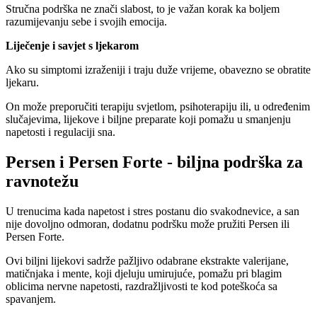
Stručna podrška ne znači slabost, to je važan korak ka boljem
razumijevanju sebe i svojih emocija.
Liječenje i savjet s ljekarom
Ako su simptomi izraženiji i traju duže vrijeme, obavezno se obratite
ljekaru.
On može preporučiti terapiju svjetlom, psihoterapiju ili, u određenim
slučajevima, lijekove i biljne preparate koji pomažu u smanjenju
napetosti i regulaciji sna.
Persen i Persen Forte - biljna podrška za
ravnotežu
U trenucima kada napetost i stres postanu dio svakodnevice, a san
nije dovoljno odmoran, dodatnu podršku može pružiti Persen ili
Persen Forte.
Ovi biljni lijekovi sadrže pažljivo odabrane ekstrakte valerijane,
matičnjaka i mente, koji djeluju umirujuće, pomažu pri blagim
oblicima nervne napetosti, razdražljivosti te kod poteškoća sa
spavanjem.