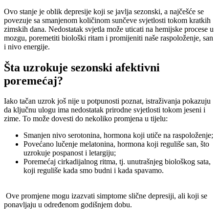
Ovo stanje je oblik depresije koji se javlja sezonski, a najčešće se
povezuje sa smanjenom količinom sunčeve svjetlosti tokom kratkih
zimskih dana. Nedostatak svjetla može uticati na hemijske procese u
mozgu, poremetiti biološki ritam i promijeniti naše raspoloženje, san
i nivo energije.
Šta uzrokuje sezonski afektivni
poremećaj?
Iako tačan uzrok još nije u potpunosti poznat, istraživanja pokazuju
da ključnu ulogu ima nedostatak prirodne svjetlosti tokom jeseni i
zime. To može dovesti do nekoliko promjena u tijelu:
Smanjen nivo serotonina, hormona koji utiče na raspoloženje;
Povećano lučenje melatonina, hormona koji reguliše san, što
uzrokuje pospanost i letargiju;
Poremećaj cirkadijalnog ritma, tj. unutrašnjeg biološkog sata,
koji reguliše kada smo budni i kada spavamo.
Ove promjene mogu izazvati simptome slične depresiji, ali koji se
ponavljaju u određenom godišnjem dobu.