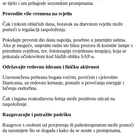
se tijelo i um prilagode sezonskim promjenama.
Provodite više vremena na svjetlu
Čak i tokom oblačnih dana, boravak na dnevnom svjetlu može
pomoći u regulaciji raspoloženja.
Pokušajte provesti dio dana napolju, posebno u jutarnjim satima.
Ako je moguće, smjestite radni sto blizu prozora ili koristite lampe s
prirodnim svjetlom, tzv. fototerapiju (svjetlosnu terapiju), koja se
pokazala učinkovitom kod blažih oblika SAP-a.
Održavajte redovnu ishranu i fizičku aktivnost
Uravnotežena prehrana bogata voćem, povrćem i cjelovitim
žitaricama, uz redovno kretanje, pomaže u povećanju energije i
lučenju endorfina.
Čak i lagana svakodnevna šetnja može pozitivno uticati na
raspoloženje.
Razgovarajte i potražite podršku
Razgovor s osobom od povjerenja ili psihoterapeutom može pomoći
da razumijete što se događa i kako da se nosite s promjenama.