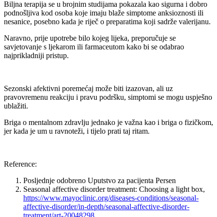
Biljna terapija se u brojnim studijama pokazala kao sigurna i dobro
podnošljiva kod osoba koje imaju blaže simptome anksioznosti ili
nesanice, posebno kada je riječ o preparatima koji sadrže valerijanu.
Naravno, prije upotrebe bilo kojeg lijeka, preporučuje se
savjetovanje s ljekarom ili farmaceutom kako bi se odabrao
najprikladniji pristup.
Sezonski afektivni poremećaj može biti izazovan, ali uz
pravovremenu reakciju i pravu podršku, simptomi se mogu uspješno
ublažiti.
Briga o mentalnom zdravlju jednako je važna kao i briga o fizičkom,
jer kada je um u ravnoteži, i tijelo prati taj ritam.
Reference:
Posljednje odobreno Uputstvo za pacijenta Persen
Seasonal affective disorder treatment: Choosing a light box,
https://www.mayoclinic.org/diseases-conditions/seasonal-
affective-disorder/in-depth/seasonal-affective-disorder-
treatment/art-20048298